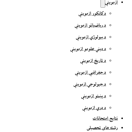
ازموینې
د کانکور ازموینې
د ریاضیاتو ازموینې
د بیولوژي ازموینې
د دیني علومو ازموینې
د تاریخ ازموینې
د جغرافیې ازموینې
د جیولوجي ازموینې
د پښتو ازموینې
د دري ازموینې
نتایج امتحانات
رشته های تحصیلی