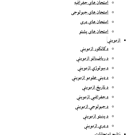
امتحان های جغرافیه
امتحان های جیولوجی
امتحان های دری
امتحان های پشتو
ازموینې
د کانکور ازموینې
د ریاضیاتو ازموینې
د بیولوژي ازموینې
د دیني علومو ازموینې
د تاریخ ازموینې
د جغرافیې ازموینې
د جیولوجي ازموینې
د پښتو ازموینې
د دري ازموینې
نتایج امتحانات