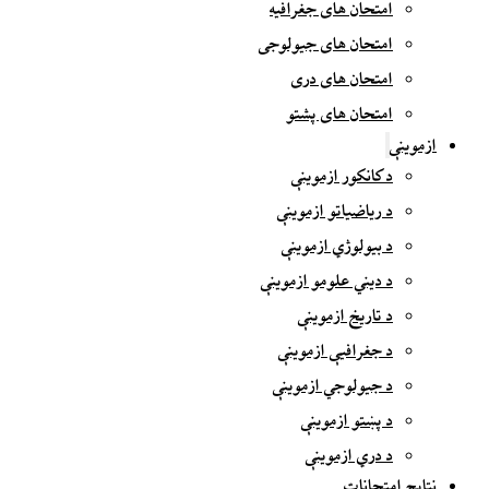
امتحان های جغرافیه
امتحان های جیولوجی
امتحان های دری
امتحان های پشتو
ازموینې
د کانکور ازموینې
د ریاضیاتو ازموینې
د بیولوژي ازموینې
د دیني علومو ازموینې
د تاریخ ازموینې
د جغرافیې ازموینې
د جیولوجي ازموینې
د پښتو ازموینې
د دري ازموینې
نتایج امتحانات