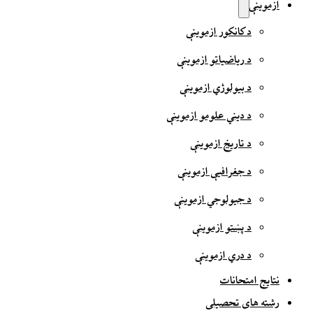
ازموینې
د کانکور ازموینې
د ریاضیاتو ازموینې
د بیولوژي ازموینې
د دیني علومو ازموینې
د تاریخ ازموینې
د جغرافیې ازموینې
د جیولوجي ازموینې
د پښتو ازموینې
د دري ازموینې
نتایج امتحانات
رشته های تحصیلی