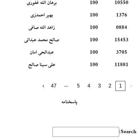
10550
100
برهان الله غفوری
1376
100
بهیر احمدزی
0884
100
زاهد الله صافی
15453
100
صالح محمد عبدالی
3705
100
عبدالحی امان
11881
100
علی سینا صالح
…
›
47
5
4
3
2
1
‹
پاسخنامه
Search: