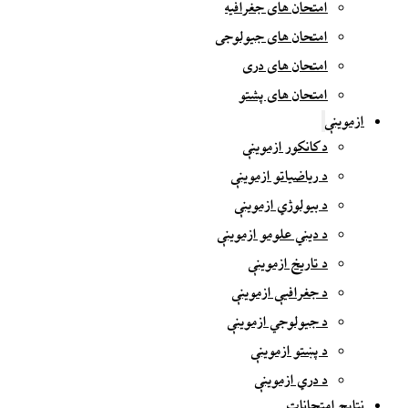
امتحان های جغرافیه
امتحان های جیولوجی
امتحان های دری
امتحان های پشتو
ازموینې
د کانکور ازموینې
د ریاضیاتو ازموینې
د بیولوژي ازموینې
د دیني علومو ازموینې
د تاریخ ازموینې
د جغرافیې ازموینې
د جیولوجي ازموینې
د پښتو ازموینې
د دري ازموینې
نتایج امتحانات