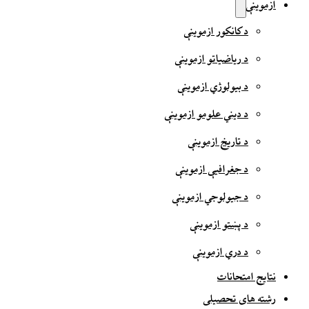
ازموینې
د کانکور ازموینې
د ریاضیاتو ازموینې
د بیولوژي ازموینې
د دیني علومو ازموینې
د تاریخ ازموینې
د جغرافیې ازموینې
د جیولوجي ازموینې
د پښتو ازموینې
د دري ازموینې
نتایج امتحانات
رشته های تحصیلی