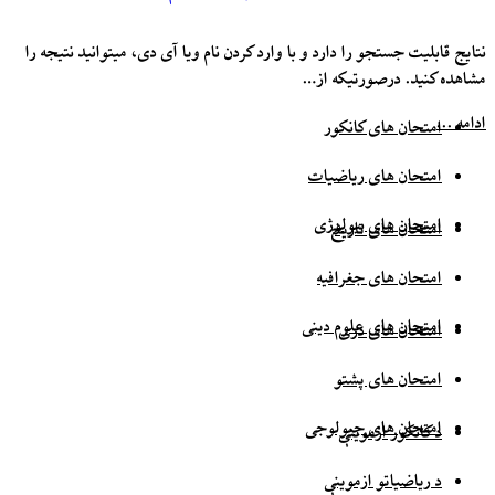
نتایج قابلیت جستجو را دارد و با وارد کردن نام ویا آی دی، میتوانید نتیجه را
مشاهده کنید. درصورتیکه از…
ادامه ...
امتحان های کانکور
امتحان های ریاضیات
امتحان های بیولوژی
امتحان های تاریخ
امتحان های جغرافیه
امتحان های علوم دینی
امتحان های دری
امتحان های پشتو
امتحان های جیولوجی
د کانکور ازموینې
د ریاضیاتو ازموینې