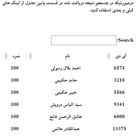
درصورتیکه در جستجو نتیجه دریافت نشد در قسمت پایین جدول از لینک های
قبلی و بعدی استفاده کنید.
Search:
آی دی
نام
نمره
6574
احمد بلال رسولی
100
3218
حامد حکیمی
100
5566
خیبر حکیمی
100
9341
سید الیاس درویش
100
6000
عاشق الرحمن فاتح
100
13375
عبدالقادر عالمی
100