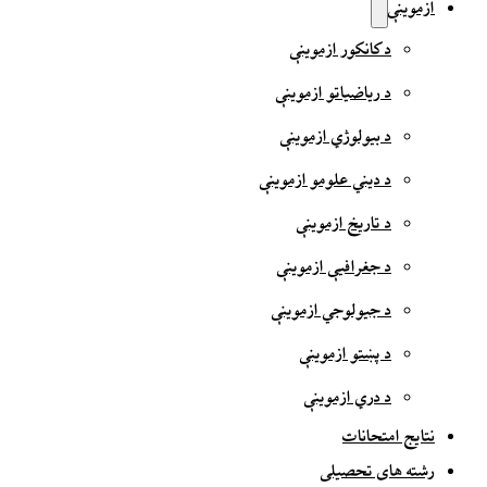
ازموینې
د کانکور ازموینې
د ریاضیاتو ازموینې
د بیولوژي ازموینې
د دیني علومو ازموینې
د تاریخ ازموینې
د جغرافیې ازموینې
د جیولوجي ازموینې
د پښتو ازموینې
د دري ازموینې
نتایج امتحانات
رشته های تحصیلی