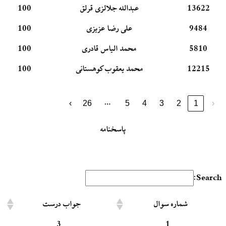
13622
عبدالله جلالزی قرلق
100
9484
علی رضا عزیزی
100
5810
محمد الیاس قادری
100
12215
محمد یعقوب کوهستانی
100
…
›
26
5
4
3
2
1
‹
پاسخنامه
Search:
شماره سوال
جواب درست
3
1