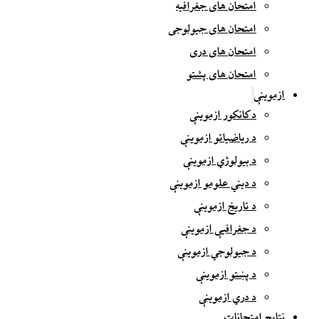
امتحان های جغرافیه
امتحان های جیولوجی
امتحان های دری
امتحان های پشتو
ازموینې
د کانکور ازموینې
د ریاضیاتو ازموینې
د بیولوژي ازموینې
د دیني علومو ازموینې
د تاریخ ازموینې
د جغرافیې ازموینې
د جیولوجي ازموینې
د پښتو ازموینې
د دري ازموینې
نتایج امتحانات