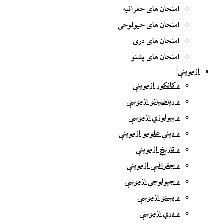
امتحان های جغرافیه
امتحان های جیولوجی
امتحان های دری
امتحان های پشتو
ازموینې
د کانکور ازموینې
د ریاضیاتو ازموینې
د بیولوژي ازموینې
د دیني علومو ازموینې
د تاریخ ازموینې
د جغرافیې ازموینې
د جیولوجي ازموینې
د پښتو ازموینې
د دري ازموینې