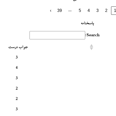
…
›
39
5
4
3
2
پاسخنامه
Search:
جواب درست
3
4
3
2
2
3