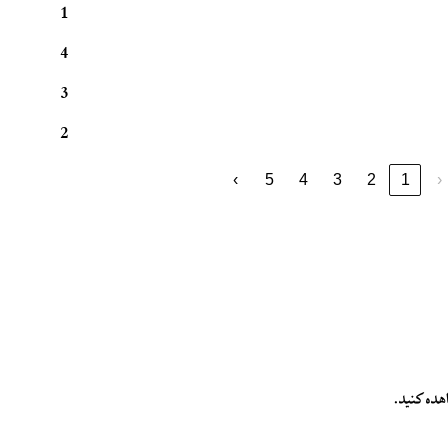
1
4
3
2
›
5
4
3
2
1
‹
هده کنید.