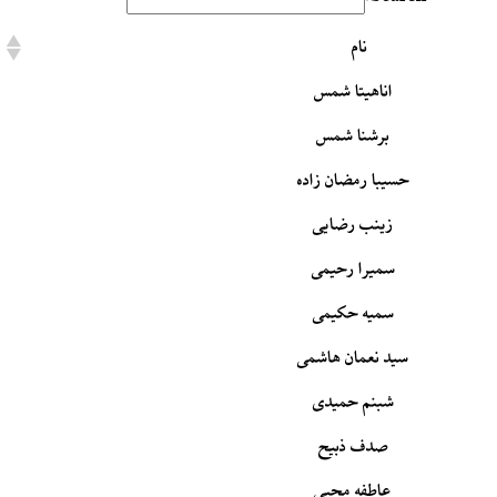
نام
اناهیتا شمس
برشنا شمس
حسیبا رمضان زاده
زینب رضایی
سمیرا رحیمی
سمیه حکیمی
سید نعمان هاشمی
شبنم حمیدی
صدف ذبیح
عاطفه محبی