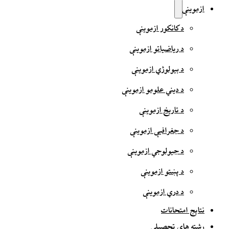
ازموینې
د کانکور ازموینې
د ریاضیاتو ازموینې
د بیولوژي ازموینې
د دیني علومو ازموینې
د تاریخ ازموینې
د جغرافیې ازموینې
د جیولوجي ازموینې
د پښتو ازموینې
د دري ازموینې
نتایج امتحانات
رشته های تحصیلی