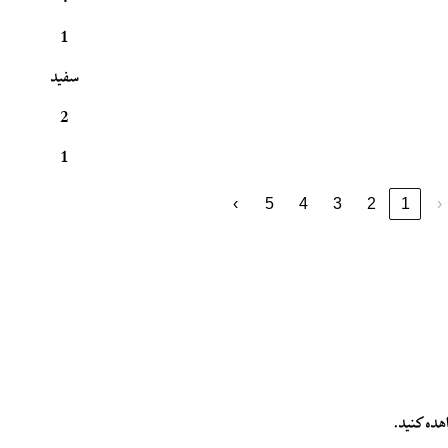
1
سفید
2
1
›
5
4
3
2
1
‹
هده کنید.