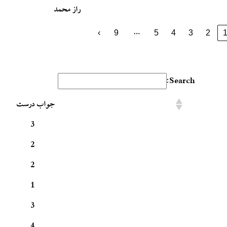
راز محمد
…
›
9
5
4
3
2
Search:
جواب درست
3
2
2
1
3
4