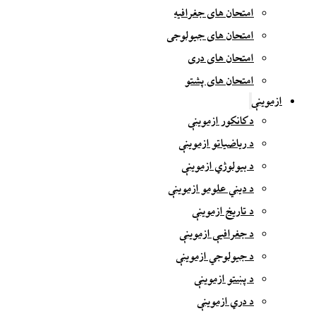
امتحان های جغرافیه
امتحان های جیولوجی
امتحان های دری
امتحان های پشتو
ازموینې
د کانکور ازموینې
د ریاضیاتو ازموینې
د بیولوژي ازموینې
د دیني علومو ازموینې
د تاریخ ازموینې
د جغرافیې ازموینې
د جیولوجي ازموینې
د پښتو ازموینې
د دري ازموینې