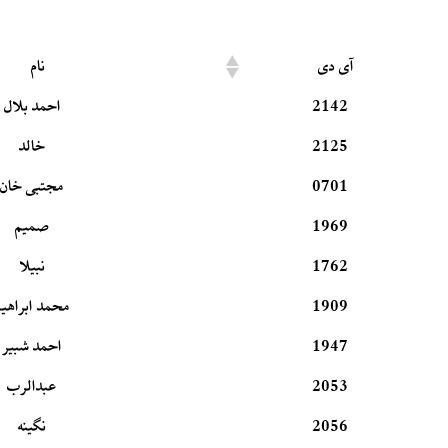
آی دی
نام
2142
احمد بلال
2125
خالد
0701
مجتبی خان
1969
صمیم
1762
نبیلا
1909
محمد ابراهیم
1947
احمد شبیر
2053
عبدالرب
2056
نگینه