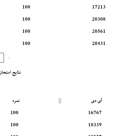
100
17213
100
20308
100
20561
100
20431
1
‹
نتایج امتحان 
آی دی
نمره
100
16767
100
18339