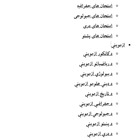
امتحان های جغرافیه
امتحان های جیولوجی
امتحان های دری
امتحان های پشتو
ازموینې
د کانکور ازموینې
د ریاضیاتو ازموینې
د بیولوژي ازموینې
د دیني علومو ازموینې
د تاریخ ازموینې
د جغرافیې ازموینې
د جیولوجي ازموینې
د پښتو ازموینې
د دري ازموینې