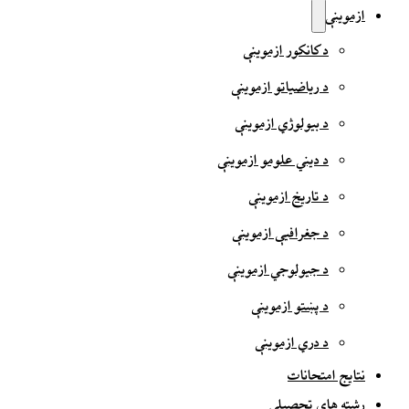
ازموینې
د کانکور ازموینې
د ریاضیاتو ازموینې
د بیولوژي ازموینې
د دیني علومو ازموینې
د تاریخ ازموینې
د جغرافیې ازموینې
د جیولوجي ازموینې
د پښتو ازموینې
د دري ازموینې
نتایج امتحانات
رشته های تحصیلی