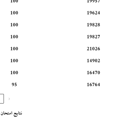
100
19957
100
19624
100
19828
100
19827
100
21026
100
14902
100
16470
95
16764
1
‹
نتایج امتحان پ