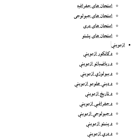
امتحان های جغرافیه
امتحان های جیولوجی
امتحان های دری
امتحان های پشتو
ازموینې
د کانکور ازموینې
د ریاضیاتو ازموینې
د بیولوژي ازموینې
د دیني علومو ازموینې
د تاریخ ازموینې
د جغرافیې ازموینې
د جیولوجي ازموینې
د پښتو ازموینې
د دري ازموینې