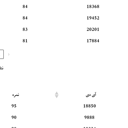
84
18368
84
19452
83
20201
81
17884
1
‹
نت
آی دی
نمره
95
18850
90
9888