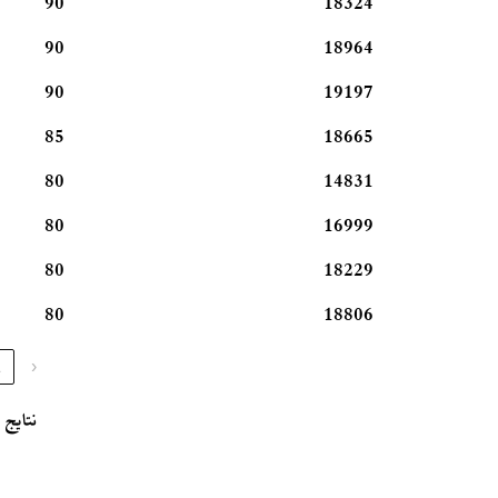
90
18324
90
18964
90
19197
85
18665
80
14831
80
16999
80
18229
80
18806
1
‹
نتایج ا