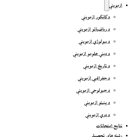
ازموینې
د کانکور ازموینې
د ریاضیاتو ازموینې
د بیولوژي ازموینې
د دیني علومو ازموینې
د تاریخ ازموینې
د جغرافیې ازموینې
د جیولوجي ازموینې
د پښتو ازموینې
د دري ازموینې
نتایج امتحانات
رشته های تحصیلی