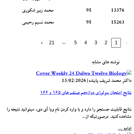
13376
95
محمد زبیر شکوری
15263
95
محمد نسیم رحیمی
…
›
21
5
4
3
2
1
‹
نوشته های مشابه
داکتر محمد شریف پاینده
|
13/02/2026
نتایج امتحان بیولوژی دوازدهم صنف های ۱۶۵ و ۱۶۶
نتایج قابلیت جستجو را دارد و با وارد کردن نام ویا آی دی، میتوانید نتیجه را
مشاهده کنید. درصورتیکه از…
ادامه ...