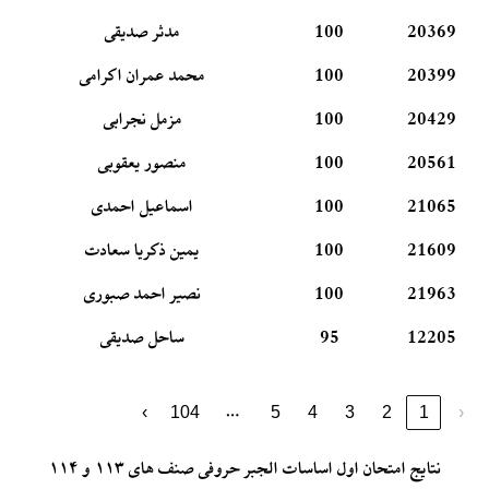
20369
100
مدثر صدیقی
20399
100
محمد عمران اکرامی
20429
100
مزمل نجرابی
20561
100
منصور یعقوبی
21065
100
اسماعیل احمدی
21609
100
یمین ذکریا سعادت
21963
100
نصیر احمد صبوری
12205
95
ساحل صدیقی
…
›
104
5
4
3
2
1
‹
نتایج امتحان اول اساسات الجبر حروفی صنف های ۱۱۳ و ۱۱۴