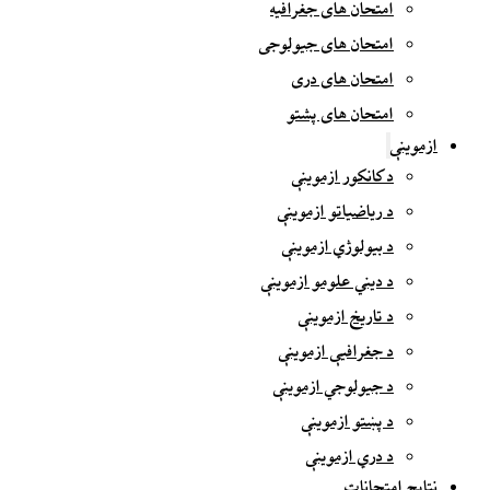
امتحان های جغرافیه
امتحان های جیولوجی
امتحان های دری
امتحان های پشتو
ازموینې
د کانکور ازموینې
د ریاضیاتو ازموینې
د بیولوژي ازموینې
د دیني علومو ازموینې
د تاریخ ازموینې
د جغرافیې ازموینې
د جیولوجي ازموینې
د پښتو ازموینې
د دري ازموینې
نتایج امتحانات