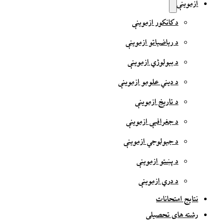
ازموینې
د کانکور ازموینې
د ریاضیاتو ازموینې
د بیولوژي ازموینې
د دیني علومو ازموینې
د تاریخ ازموینې
د جغرافیې ازموینې
د جیولوجي ازموینې
د پښتو ازموینې
د دري ازموینې
نتایج امتحانات
رشته های تحصیلی