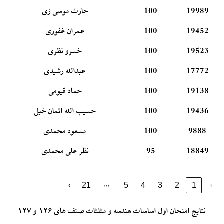
19989
100
حارث موسی زی
19452
100
عمران غفوری
19523
100
خسرو نظری
17772
100
عبدالله رشیدی
19138
100
حماد قیومی
19436
100
حسیب الله اتمان خیل
9888
100
مسعود محمدی
18849
95
نظر علی محمدی
…
›
21
5
4
3
2
1
‹
نتایج امتحان اول اساسات هندسه و مثلثات صنف های ۱۲۶ و ۱۲۷