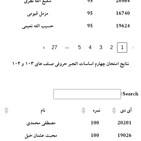
20564
95
شفیع الله نظری
16740
95
مزمل قیومی
19624
95
حسیب الله نعیمی
…
›
27
5
4
3
2
1
‹
نتایج امتحان چهارم اساسات الجبر حروفی صنف های ۱۰۳ و ۱۰۴
Search:
آی دی
نمره
نام
20201
100
مصطفی محمدی
19026
100
محبت عثمان خیل