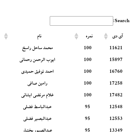
Search:
آی دی
نمره
نام
11621
100
محمد ساحل راسخ
15897
100
ایوب الرحمن رحمانی
16760
100
احمد توفیق حمیدی
17258
100
رامین صافی
17482
100
غلام مرتضی ایشانی
12548
95
عبدالباسط فضلی
12553
95
عبدالبصیر فضلی
13349
95
عبدالصبور بختیار