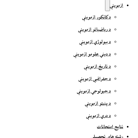
ازموینې
د کانکور ازموینې
د ریاضیاتو ازموینې
د بیولوژي ازموینې
د دیني علومو ازموینې
د تاریخ ازموینې
د جغرافیې ازموینې
د جیولوجي ازموینې
د پښتو ازموینې
د دري ازموینې
نتایج امتحانات
رشته های تحصیلی