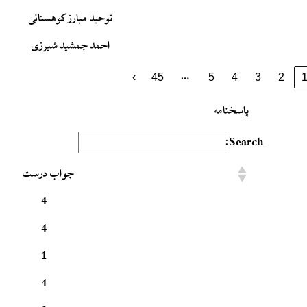
توحید مبارز کوهستانی
احمد جمشید شیرزی
…
›
45
5
4
3
2
پاسخنامه
Search:
جواب درست
4
4
1
4