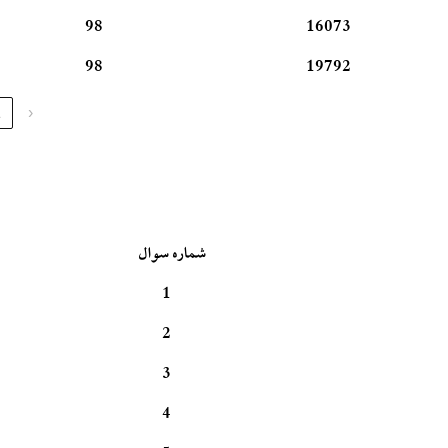
98
16073
98
19792
1
‹
شماره سوال
1
2
3
4