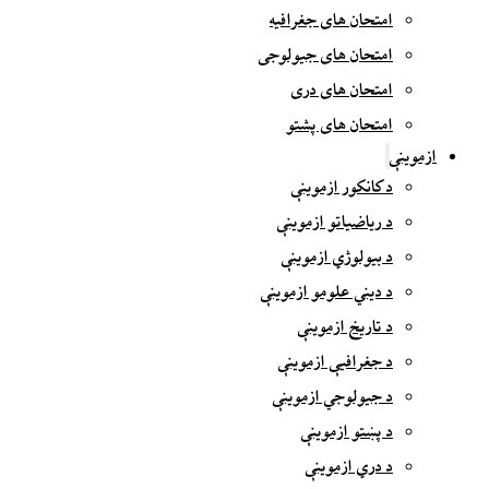
امتحان های جغرافیه
امتحان های جیولوجی
امتحان های دری
امتحان های پشتو
ازموینې
د کانکور ازموینې
د ریاضیاتو ازموینې
د بیولوژي ازموینې
د دیني علومو ازموینې
د تاریخ ازموینې
د جغرافیې ازموینې
د جیولوجي ازموینې
د پښتو ازموینې
د دري ازموینې