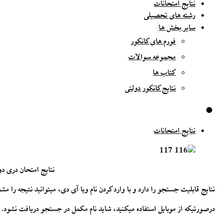
نتایج امتحانات
رشته های تحصیلی
سایر بخش ها
فورم های کانکور
مجموعه سوالات
کتاب ها
نتایج کانکور دولتی
نتایج امتحانات
نتایج امتحان دری دوازدهم، 
نتایج قابلیت جستجو را دارد و با وارد کردن نام ویا آی دی، میتوانید نتیجه را مشا
درصورتیکه از موبایل استفاده میکنید، شاید نام مکمل در جستجو دریافت نشود. د