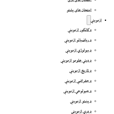
امتحان های دری
امتحان های پشتو
ازموینې
د کانکور ازموینې
د ریاضیاتو ازموینې
د بیولوژي ازموینې
د دیني علومو ازموینې
د تاریخ ازموینې
د جغرافیې ازموینې
د جیولوجي ازموینې
د پښتو ازموینې
د دري ازموینې