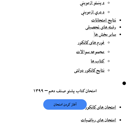
د پښتو ازموینې
د دري ازموینې
نتایج امتحانات
رشته های تحصیلی
سایر بخش ها
فورم های کانکور
مجموعه سوالات
کتاب ها
نتایج کانکور دولتی
امتحان کتاب پشتو صنف دهم – ۱۳۹۹
امتحان های کانکور
امتحان های ریاضیات