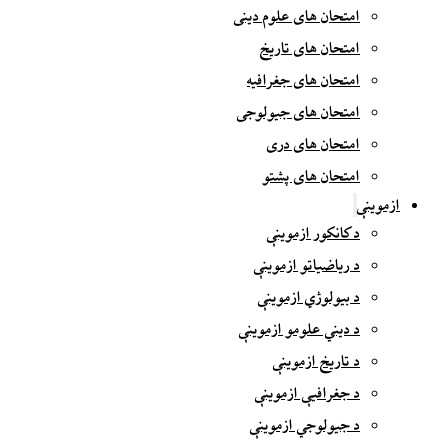
امتحان های علوم دینی
امتحان های تاریخ
امتحان های جغرافیه
امتحان های جیولوجی
امتحان های دری
امتحان های پشتو
ازموینې
د کانکور ازموینې
د ریاضیاتو ازموینې
د بیولوژي ازموینې
د دیني علومو ازموینې
د تاریخ ازموینې
د جغرافیې ازموینې
د جیولوجي ازموینې