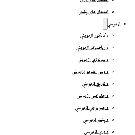
امتحان های دری
امتحان های پشتو
ازموینې
د کانکور ازموینې
د ریاضیاتو ازموینې
د بیولوژي ازموینې
د دیني علومو ازموینې
د تاریخ ازموینې
د جغرافیې ازموینې
د جیولوجي ازموینې
د پښتو ازموینې
د دري ازموینې