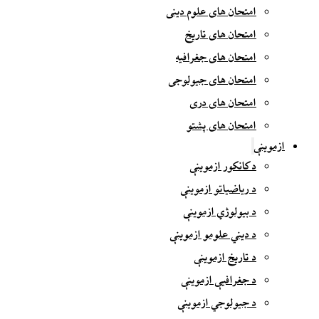
امتحان های علوم دینی
امتحان های تاریخ
امتحان های جغرافیه
امتحان های جیولوجی
امتحان های دری
امتحان های پشتو
ازموینې
د کانکور ازموینې
د ریاضیاتو ازموینې
د بیولوژي ازموینې
د دیني علومو ازموینې
د تاریخ ازموینې
د جغرافیې ازموینې
د جیولوجي ازموینې