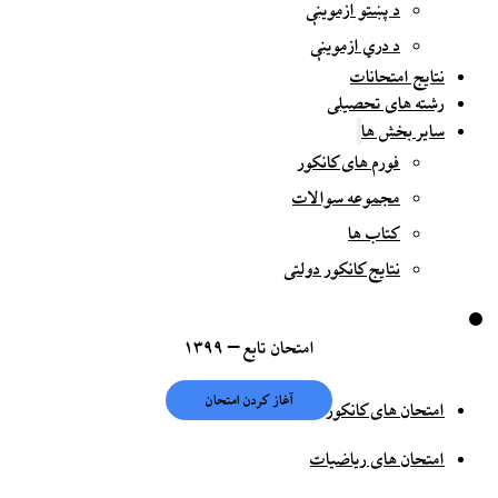
د پښتو ازموینې
د دري ازموینې
نتایج امتحانات
رشته های تحصیلی
سایر بخش ها
فورم های کانکور
مجموعه سوالات
کتاب ها
نتایج کانکور دولتی
امتحان تابع – ۱۳۹۹
امتحان های کانکور
امتحان های ریاضیات