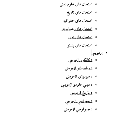
امتحان های علوم دینی
امتحان های تاریخ
امتحان های جغرافیه
امتحان های جیولوجی
امتحان های دری
امتحان های پشتو
ازموینې
د کانکور ازموینې
د ریاضیاتو ازموینې
د بیولوژي ازموینې
د دیني علومو ازموینې
د تاریخ ازموینې
د جغرافیې ازموینې
د جیولوجي ازموینې