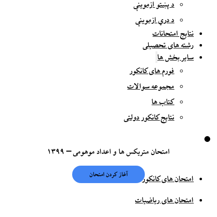
د پښتو ازموینې
د دري ازموینې
نتایج امتحانات
رشته های تحصیلی
سایر بخش ها
فورم های کانکور
مجموعه سوالات
کتاب ها
نتایج کانکور دولتی
امتحان متریکس ها و اعداد موهومی – ۱۳۹۹
امتحان های کانکور
امتحان های ریاضیات