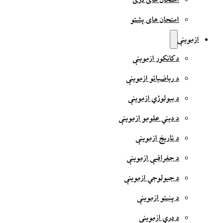
امتحان های دری
امتحان های پشتو
ازموینې
د کانکور ازموینې
د ریاضیاتو ازموینې
د بیولوژي ازموینې
د دیني علومو ازموینې
د تاریخ ازموینې
د جغرافیې ازموینې
د جیولوجي ازموینې
د پښتو ازموینې
د دري ازموینې