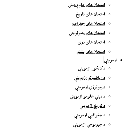
امتحان های علوم دینی
امتحان های تاریخ
امتحان های جغرافیه
امتحان های جیولوجی
امتحان های دری
امتحان های پشتو
ازموینې
د کانکور ازموینې
د ریاضیاتو ازموینې
د بیولوژي ازموینې
د دیني علومو ازموینې
د تاریخ ازموینې
د جغرافیې ازموینې
د جیولوجي ازموینې