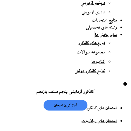
د پښتو ازموینې
د دري ازموینې
نتایج امتحانات
رشته های تحصیلی
سایر بخش ها
فورم های کانکور
مجموعه سوالات
کتاب ها
نتایج کانکور دولتی
کانکور آزمایشی پنجم صنف یازدهم
امتحان های کانکور
امتحان های ریاضیات