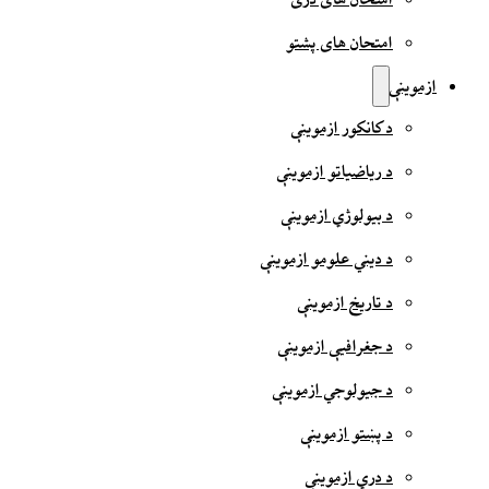
امتحان های دری
امتحان های پشتو
ازموینې
د کانکور ازموینې
د ریاضیاتو ازموینې
د بیولوژي ازموینې
د دیني علومو ازموینې
د تاریخ ازموینې
د جغرافیې ازموینې
د جیولوجي ازموینې
د پښتو ازموینې
د دري ازموینې