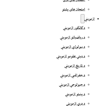
امتحان های دری
امتحان های پشتو
ازموینې
د کانکور ازموینې
د ریاضیاتو ازموینې
د بیولوژي ازموینې
د دیني علومو ازموینې
د تاریخ ازموینې
د جغرافیې ازموینې
د جیولوجي ازموینې
د پښتو ازموینې
د دري ازموینې