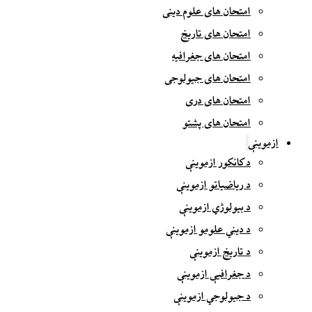
امتحان های علوم دینی
امتحان های تاریخ
امتحان های جغرافیه
امتحان های جیولوجی
امتحان های دری
امتحان های پشتو
ازموینې
د کانکور ازموینې
د ریاضیاتو ازموینې
د بیولوژي ازموینې
د دیني علومو ازموینې
د تاریخ ازموینې
د جغرافیې ازموینې
د جیولوجي ازموینې