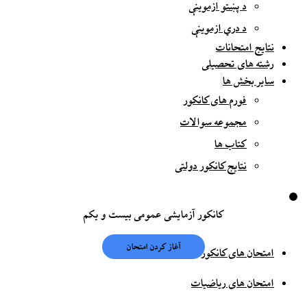
د پښتو ازموینې
د دري ازموینې
نتایج امتحانات
رشته های تحصیلی
سایر بخش ها
فورم های کانکور
مجموعه سوالات
کتاب ها
نتایج کانکور دولتی
کانکور آزمایشی عمومی بیست و یکم
امتحان های کانکور
امتحان های ریاضیات