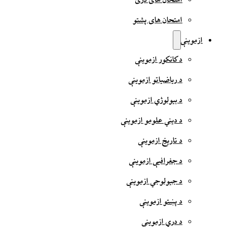
امتحان های دری
امتحان های پشتو
ازموینې
د کانکور ازموینې
د ریاضیاتو ازموینې
د بیولوژي ازموینې
د دیني علومو ازموینې
د تاریخ ازموینې
د جغرافیې ازموینې
د جیولوجي ازموینې
د پښتو ازموینې
د دري ازموینې