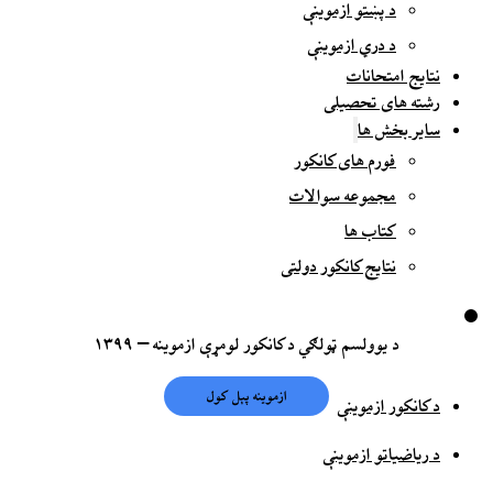
د پښتو ازموینې
د دري ازموینې
نتایج امتحانات
رشته های تحصیلی
سایر بخش ها
فورم های کانکور
مجموعه سوالات
کتاب ها
نتایج کانکور دولتی
د یوولسم ټولګي د کانکور لومړې ازموینه – ۱۳۹۹
د کانکور ازموینې
د ریاضیاتو ازموینې