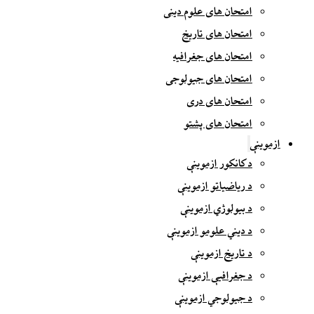
امتحان های علوم دینی
امتحان های تاریخ
امتحان های جغرافیه
امتحان های جیولوجی
امتحان های دری
امتحان های پشتو
ازموینې
د کانکور ازموینې
د ریاضیاتو ازموینې
د بیولوژي ازموینې
د دیني علومو ازموینې
د تاریخ ازموینې
د جغرافیې ازموینې
د جیولوجي ازموینې