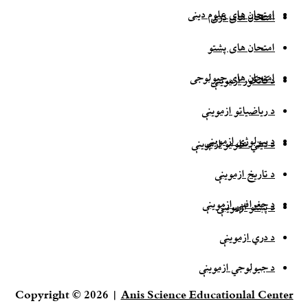
امتحان های علوم دینی
امتحان های دری
امتحان های پشتو
امتحان های جیولوجی
د کانکور ازموینې
د ریاضیاتو ازموینې
د بیولوژي ازموینې
د دیني علومو ازموینې
د تاریخ ازموینې
د جغرافیې ازموینې
د پښتو ازموینې
د دري ازموینې
د جیولوجي ازموینې
Copyright © 2026 |
Anis Science Educationlal Center