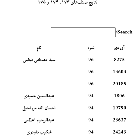
نتایج صنف‌های ۱۷۳، ۱۷۴ و ۱۷۵
Search:
آی دی
نمره
نام
8275
96
سید مصطفی فیضی
96
13603
96
20185
1806
94
عبدالمبین حمیدی
19790
94
احسان الله مرزاخیل
23637
94
عبدالرحیم اعظمی
24243
94
شکیب داودزی