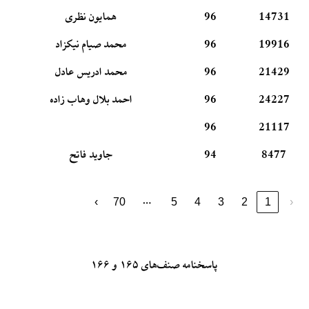
14731
96
همایون نظری
19916
96
محمد صیام نیکزاد
21429
96
محمد ادریس عادل
24227
96
احمد بلال وهاب زاده
96
21117
8477
94
جاوید فاتح
…
›
70
5
4
3
2
1
‹
پاسخنامه صنف‌های ۱۶۵ و ۱۶۶