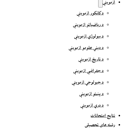
ازموینې
د کانکور ازموینې
د ریاضیاتو ازموینې
د بیولوژي ازموینې
د دیني علومو ازموینې
د تاریخ ازموینې
د جغرافیې ازموینې
د جیولوجي ازموینې
د پښتو ازموینې
د دري ازموینې
نتایج امتحانات
رشته های تحصیلی