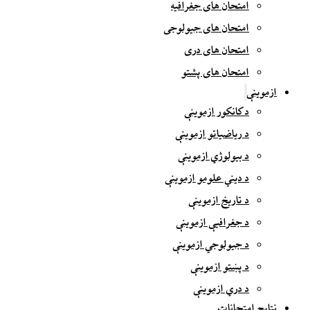
امتحان های جغرافیه
امتحان های جیولوجی
امتحان های دری
امتحان های پشتو
ازموینې
د کانکور ازموینې
د ریاضیاتو ازموینې
د بیولوژي ازموینې
د دیني علومو ازموینې
د تاریخ ازموینې
د جغرافیې ازموینې
د جیولوجي ازموینې
د پښتو ازموینې
د دري ازموینې
نتایج امتحانات